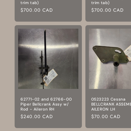
trim tab)
trim tab)
Prix
$700.00 CAD
Prix
$700.00 CAD
habituel
habituel
62771-02 and 62766-00
0523223 Cessna
Piper Bellcrank Assy w/
BELLCRANK ASSEM
Rod - Aileron RH
AILERON LH
Prix
$240.00 CAD
Prix
$70.00 CAD
habituel
habituel