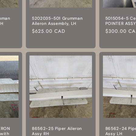
mman
5202035-501 Grumman
5015054-5 Ce
RH
Aileron Assembly, LH
POINTER ASSY
Prix
$625.00 CAD
Prix
$300.00 C
habituel
habituel
LERON
86562-25 Piper Aileron
86562-24 Pipe
(with
Assy RH
Assy LH