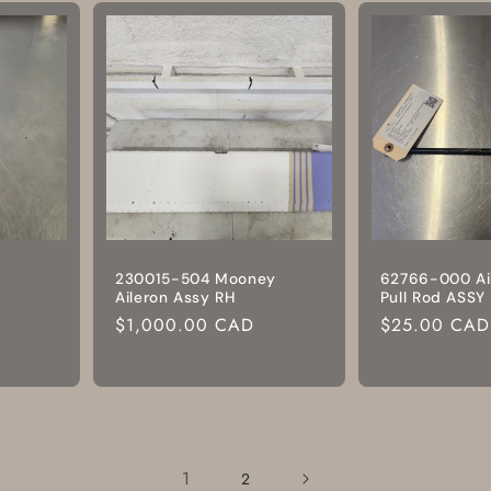
230015-504 Mooney
62766-000 Ai
Aileron Assy RH
Pull Rod ASSY
Prix
$1,000.00 CAD
Prix
$25.00 CAD
habituel
habituel
1
2