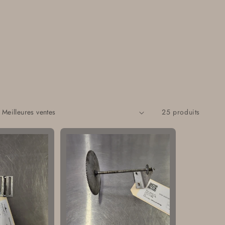
o
n
25 produits