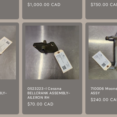
Prix
$1,000.00 CAD
Prix
$750.00 CA
habituel
habituel
0523223-l Cessna
710006 Moon
BLY-
BELLCRANK ASSEMBLY-
ASSY
AILERON RH
Prix
$240.00 CA
Prix
$70.00 CAD
habituel
habituel