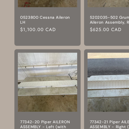
0523800 Cessna Aileron
5202035-502 Gru
LH
Aileron Assembly, 
Prix
$1,100.00 CAD
Prix
$625.00 CAD
habituel
habituel
77342-20 Piper AILERON
77342-21 Piper AI
ASSEMBLY - Left (with
ASSEMBLY - Right 