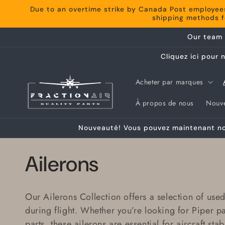
et
Due to an overtime strike by Canada Post employee
passer
shipping methods fo
au
contenu
Our team 
Cliquez ici pour
Acheter par marques
À propos de nous
Nouve
Nouveauté! Vous pouvez maintenant nou
C
Ailerons
o
Our Ailerons Collection offers a selection of
used
l
during flight. Whether you’re looking for
Piper pa
parts
, these ailerons are essential for aircraft s