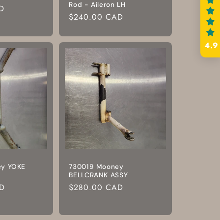
Rod - Aileron LH
D
Prix
$240.00 CAD
habituel
4.9
ey YOKE
730019 Mooney
BELLCRANK ASSY
D
Prix
$280.00 CAD
habituel