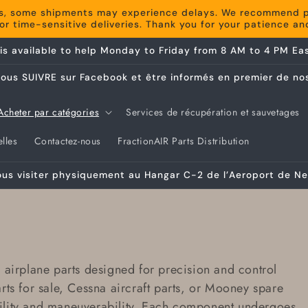
s, some shipments may experience delays. We recommend pla
r time-sensitive deliveries. Thank you for your patience a
is available to help Monday to Friday from 8 AM to 4 PM Eas
 nous SUIVRE sur Facebook et être informés en premier de nos
Acheter par catégories
Services de récupération et sauvetages
lles
Contactez-nous
FractionAIR Parts Distribution
s visiter physiquement au Hangar C-2 de l’Aeroport de Neuv
 airplane parts
designed for precision and control
rts for sale
,
Cessna aircraft parts
, or
Mooney spare
tability and maneuverability. Each component undergoes