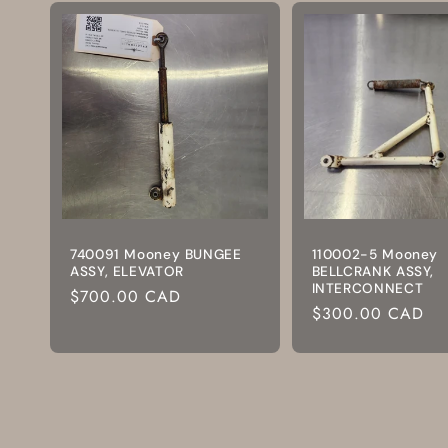
740091 Mooney BUNGEE
110002-5 Mooney
ASSY, ELEVATOR
BELLCRANK ASSY,
INTERCONNECT
Prix
$700.00 CAD
Prix
$300.00 CAD
habituel
habituel