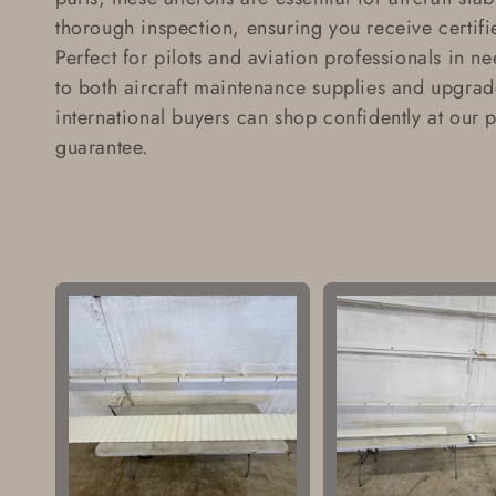
l
thorough inspection, ensuring you receive
certifi
Perfect for pilots and aviation professionals in n
e
to both
aircraft maintenance supplies
and upgrad
international buyers can shop confidently at our
p
c
guarantee
.
t
i
o
n
: