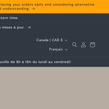
cing your orders early and considering alternative
nd understanding.
tern time.
 mises à jour.
P
Canada | CAD $
Connexion
Panier
a
L
Français
y
a
s
ille de 8h à 16h du lundi au vendredi!
n
/
g
r
u
é
e
g
i