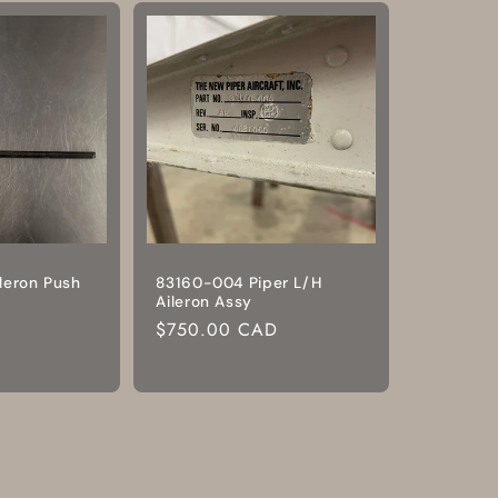
leron Push
83160-004 Piper L/H
Aileron Assy
Prix
$750.00 CAD
habituel