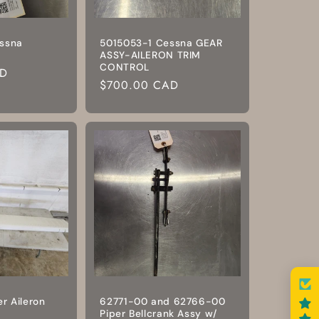
ssna
5015053-1 Cessna GEAR
ASSY-AILERON TRIM
CONTROL
AD
Prix
$700.00 CAD
habituel
r Aileron
62771-00 and 62766-00
Piper Bellcrank Assy w/